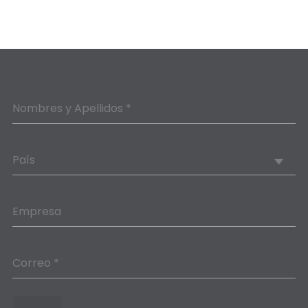
Nombres y Apellidos *
País
Empresa
Correo *