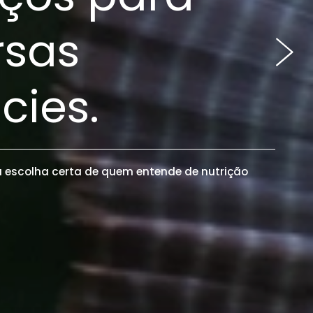
rsas
rsas
rsas
rsas
rsas
rsas
rsas
cies.
cies.
cies.
cies.
cies.
cies.
cies.
a escolha certa de quem entende de nutrição
a escolha certa de quem entende de nutrição
a escolha certa de quem entende de nutrição
a escolha certa de quem entende de nutrição
a escolha certa de quem entende de nutrição
a escolha certa de quem entende de nutrição
a escolha certa de quem entende de nutrição