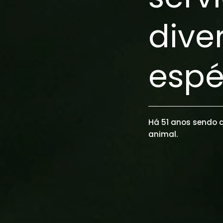
dive
dive
dive
dive
dive
dive
dive
espé
espé
espé
espé
espé
espé
espé
Há 51 anos sendo 
Há 51 anos sendo 
Há 51 anos sendo 
Há 51 anos sendo 
Há 51 anos sendo 
Há 51 anos sendo 
Há 51 anos sendo 
animal.
animal.
animal.
animal.
animal.
animal.
animal.