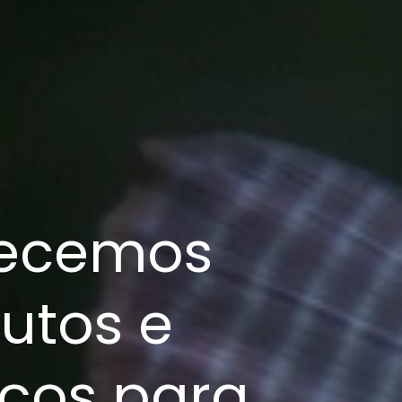
recemos
recemos
recemos
recemos
recemos
recemos
recemos
utos e
utos e
utos e
utos e
utos e
utos e
utos e
iços para
iços para
iços para
iços para
iços para
iços para
iços para