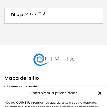
SKU CAS111-3
Titlo pt
Mapa del sitio
Nós somos Quimtia
Sustentabilidade
Controle sua privacidade
Contate-nos
Nós da
QUIMTIA
informamos que, durante a sua navegação,
coletamos e utilizamos cookies com o objetivo de analisarmos