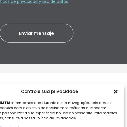
íticas de privacidad y uso de datos
interesse
Atendimento ao cliente
Controle sua privacidade
IMTIA
informamos que, durante a sua navegação, coletamos e
Canal de denúncias.
 cookies com o objetivo de analisarmos métricas que podem
e personalizar a sua experiência no uso do nosso site. Para maiores
s, consulte a nossa Política de Privacidade.