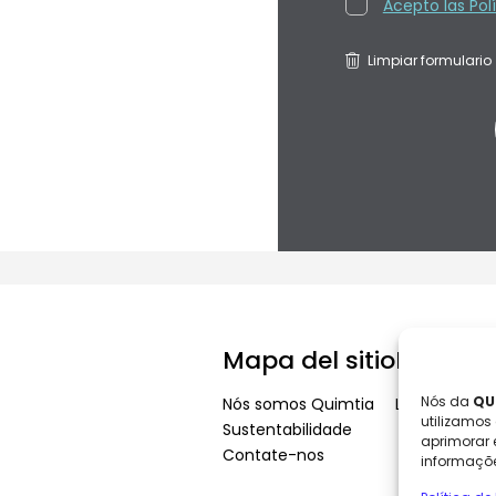
Acepto las Pol
Limpiar formulario
Mapa del sitio
Link de 
Nós da
QU
Nós somos Quimtia
LGPD
utilizamos
Sustentabilidade
aprimorar 
Contate-nos
informaçõe