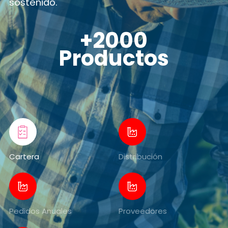
sostenido.
+2000
Productos
Cartera
Distribución
Pedidos Anuales
Proveedores