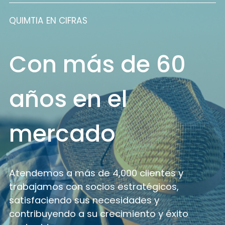
QUIMTIA EN CIFRAS
Con más de 60
años en el
mercado
Atendemos a más de 4,000 clientes y
trabajamos con socios estratégicos,
satisfaciendo sus necesidades y
contribuyendo a su crecimiento y éxito