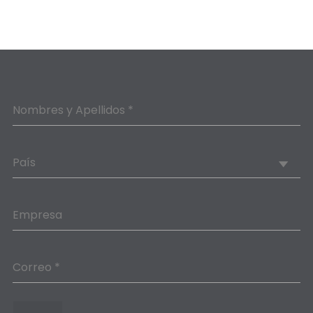
Nombres y Apellidos *
País
Empresa
Correo *