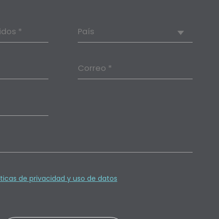
idos *
País
Correo *
íticas de privacidad y uso de datos