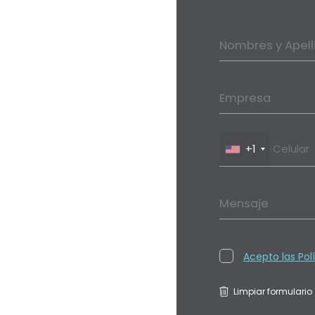
Nombres y Apell
Empresa
+1
Mensaje
Acepto las Pol
Limpiar formulario