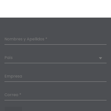
Nombres y Apellidos *
País
Empresa
Correo *