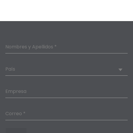
Nombres y Apellidos *
País
Empresa
Correo *