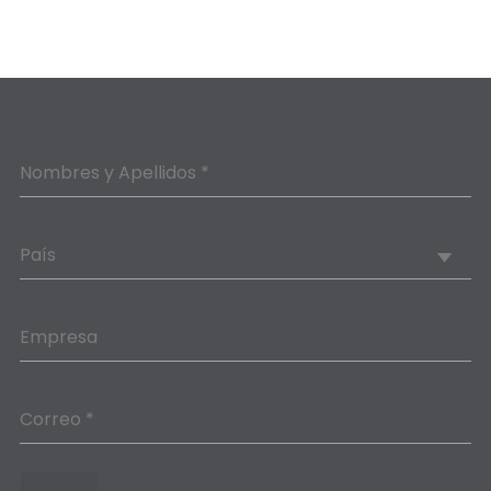
Nombres y Apellidos *
País
Empresa
Correo *