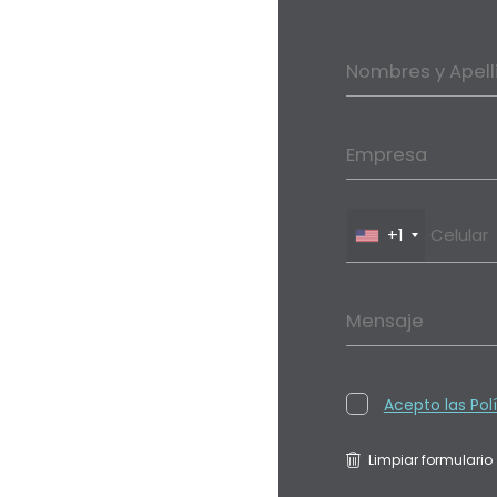
Nombres y Apell
Empresa
+1
Mensaje
Acepto las Pol
Limpiar formulario