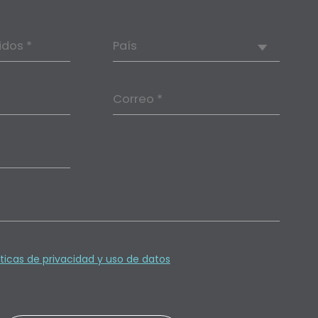
idos *
País
Correo *
íticas de privacidad y uso de datos