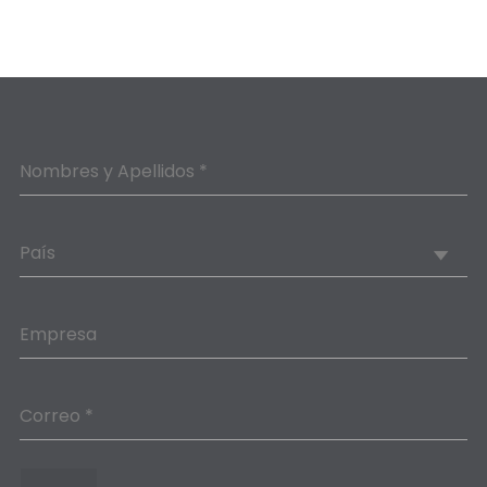
Nombres y Apellidos *
País
Empresa
Correo *