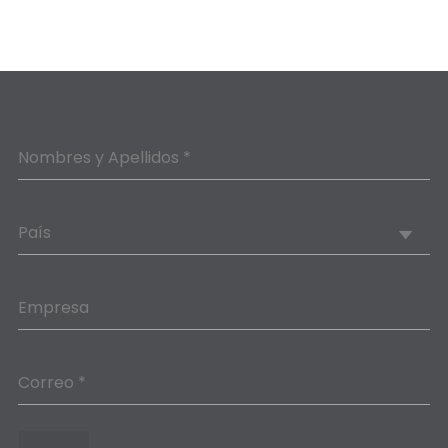
Nombres y Apellidos *
País
Empresa
Correo *