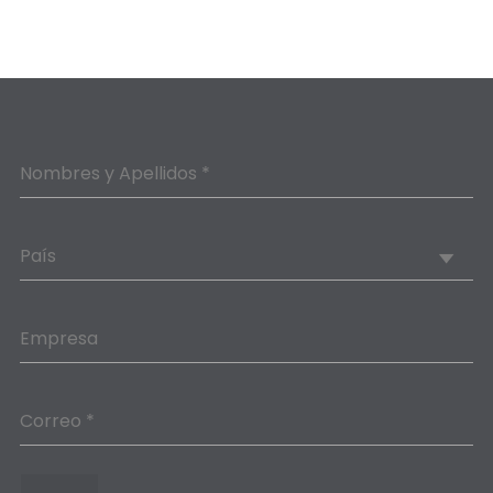
Nombres y Apellidos *
País
Empresa
Correo *