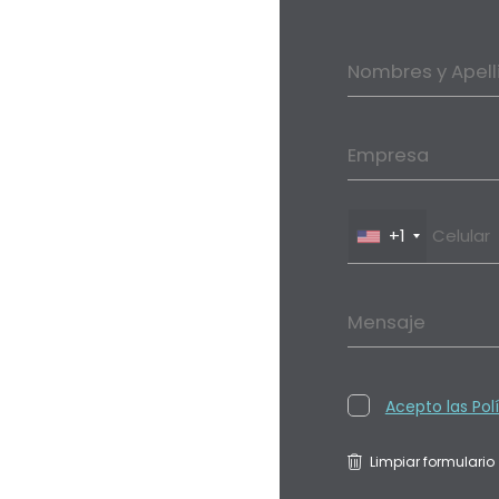
Nombres y Apell
Empresa
+1
Mensaje
Acepto las Pol
Limpiar formulario