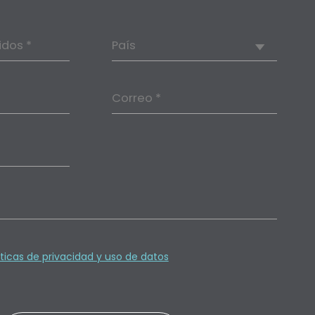
idos *
País
Correo *
íticas de privacidad y uso de datos