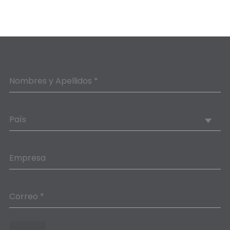
Nombres y Apellidos *
País
Empresa
Correo *