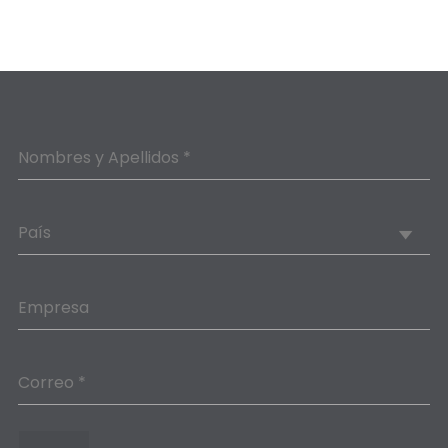
Nombres y Apellidos *
País
Empresa
Correo *