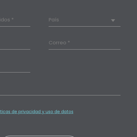
idos *
País
Correo *
íticas de privacidad y uso de datos