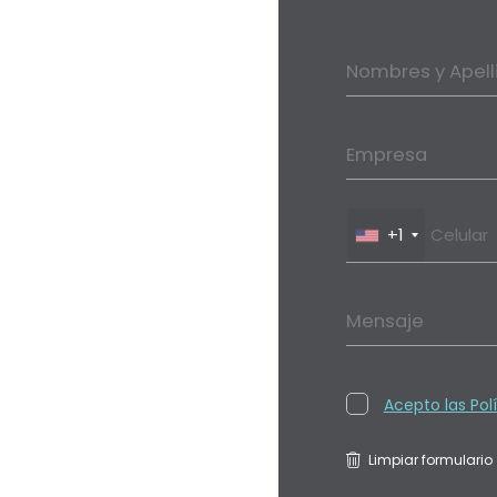
Nombres y Apell
Empresa
+1
Mensaje
Acepto las Pol
Limpiar formulario