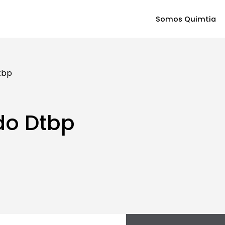
Somos Quimtia
tbp
do Dtbp