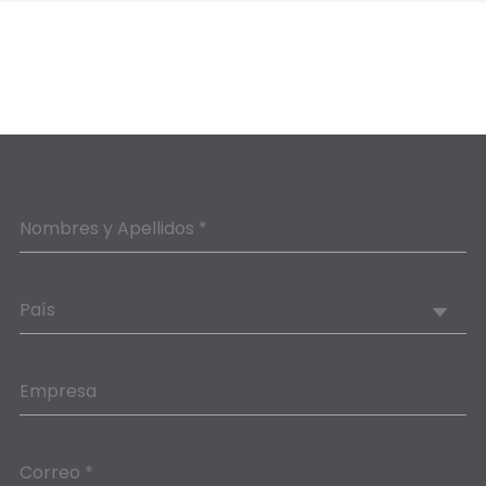
Nombres y Apellidos *
País
Empresa
Correo *