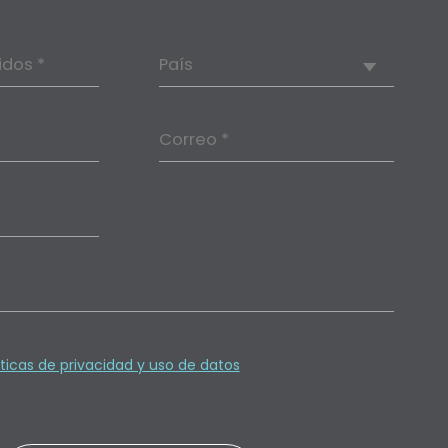
idos *
País
Correo *
íticas de privacidad y uso de datos