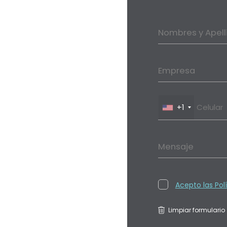
Nombres y Apell
Empresa
+1
Mensaje
Acepto las Pol
Limpiar formulario