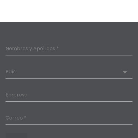
Nombres y Apellidos *
País
Empresa
Correo *