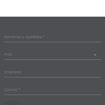
Nombres y Apellidos *
País
Empresa
Correo *