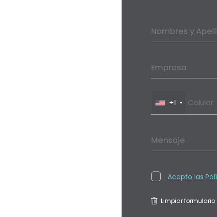
Nombres y Apell
Empresa
+1
Mensaje
Acepto las Pol
Limpiar formulario