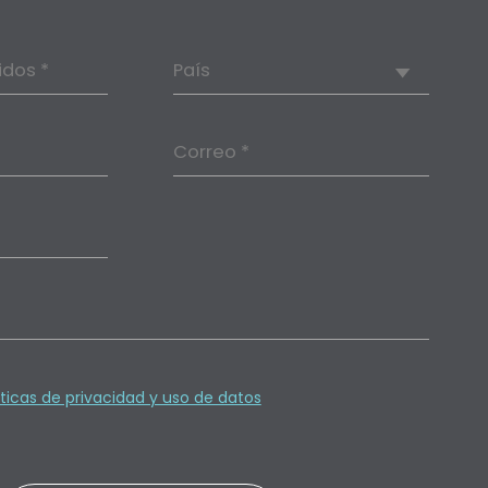
idos *
País
Correo *
íticas de privacidad y uso de datos