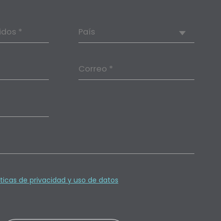
idos *
País
Correo *
íticas de privacidad y uso de datos