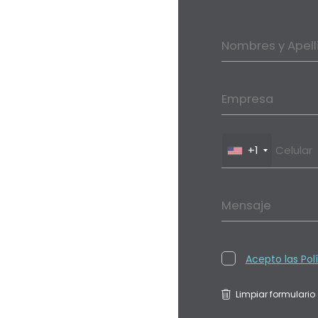
Nombres y Apell
Empresa
+1
Mensaje
Acepto las Pol
Limpiar formulario