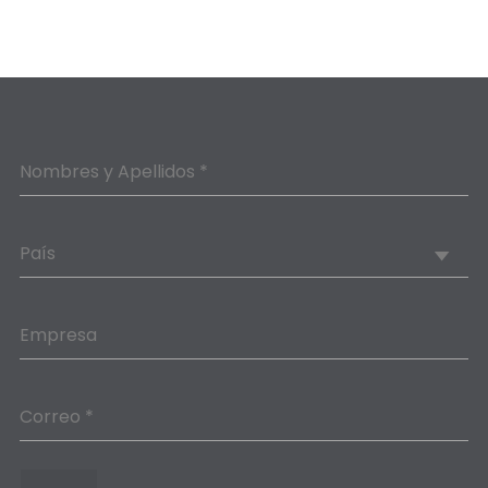
Nombres y Apellidos *
País
Empresa
Correo *