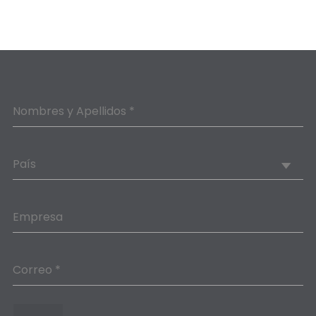
Nombres y Apellidos *
País
Empresa
Correo *