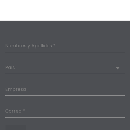
Nombres y Apellidos *
País
Empresa
Correo *