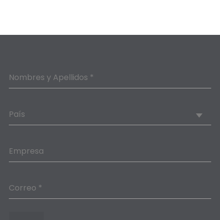
Nombres y Apellidos *
País
Empresa
Correo *