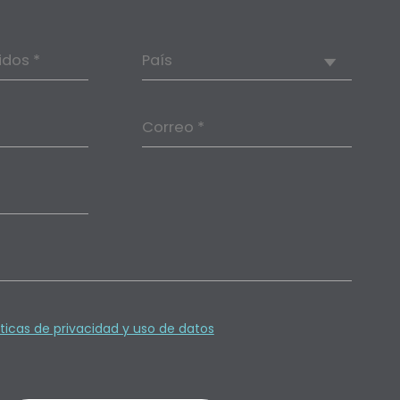
idos *
País
Correo *
íticas de privacidad y uso de datos