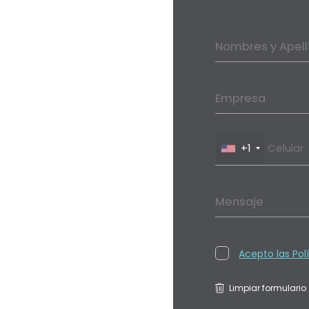
Nombres y Apell
Empresa
+1
Mensaje
Acepto las Pol
Limpiar formulario