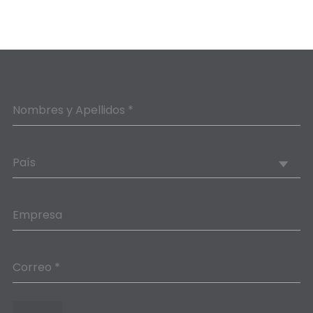
Nombres y Apellidos *
País
Empresa
Correo *