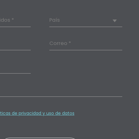
idos *
País
Correo *
íticas de privacidad y uso de datos