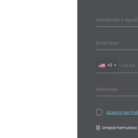
Nombres y Apell
Empresa
+1
Mensaje
Acepto las Pol
Limpiar formulario