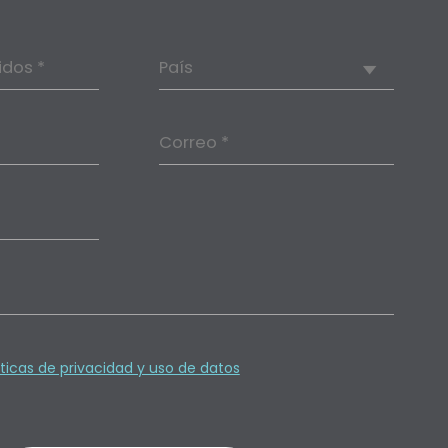
idos *
País
Correo *
íticas de privacidad y uso de datos