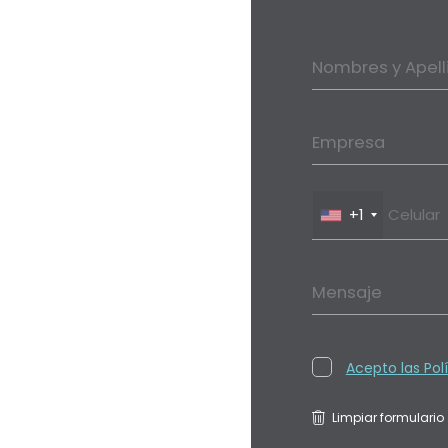
Nombres y Apell
Empresa
+1
Mensaje
Acepto las Pol
Limpiar formulario