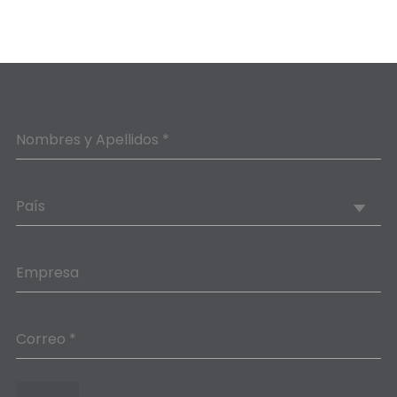
Nombres y Apellidos *
País
Empresa
Correo *