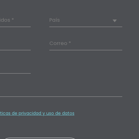
idos *
País
Correo *
íticas de privacidad y uso de datos