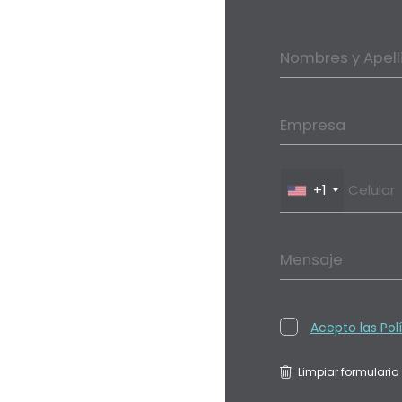
Nombres y Apell
Empresa
+1
Mensaje
Acepto las Pol
Limpiar formulario