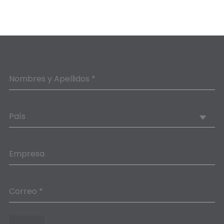
Nombres y Apellidos *
País
Empresa
Correo *