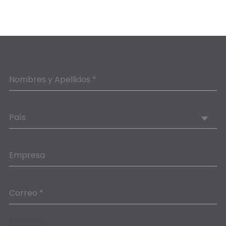
Nombres y Apellidos *
País
Empresa
Correo *