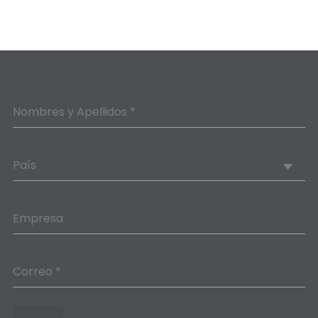
Nombres y Apellidos *
País
Empresa
Correo *