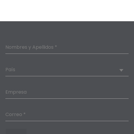
Nombres y Apellidos *
País
Empresa
Correo *