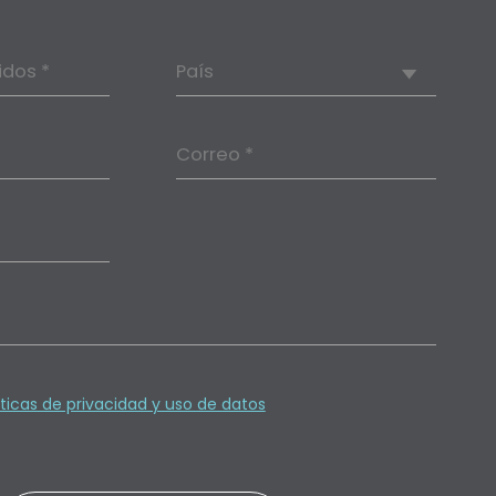
idos *
País
Correo *
íticas de privacidad y uso de datos