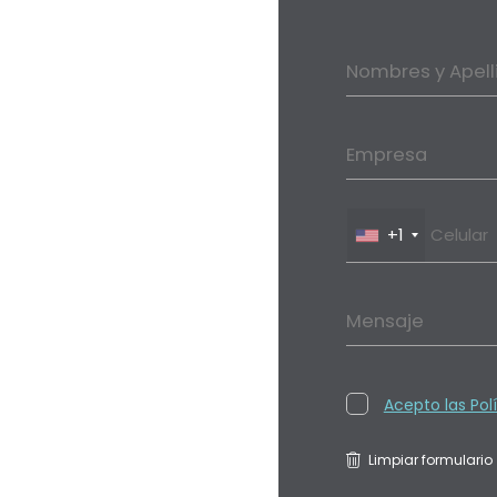
Nombres y Apell
Empresa
+1
Mensaje
Acepto las Pol
Limpiar formulario