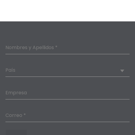
Nombres y Apellidos *
País
Empresa
Correo *