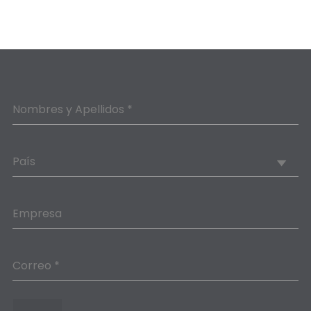
Nombres y Apellidos *
País
Empresa
Correo *