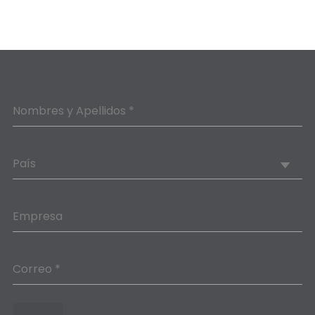
Nombres y Apellidos *
País
Empresa
Correo *