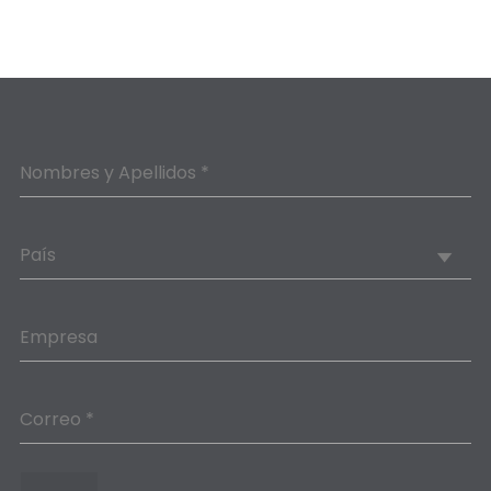
Nombres y Apellidos *
País
Empresa
Correo *