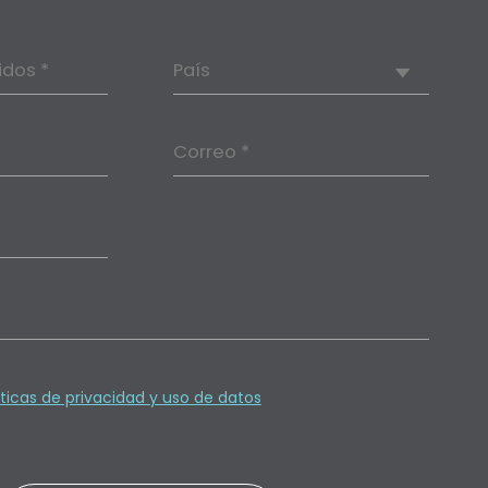
idos *
País
Correo *
íticas de privacidad y uso de datos