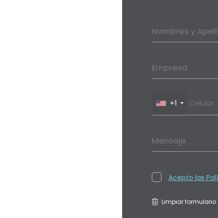
Nombres y Apell
Empresa
+1
Mensaje
Acepto las Pol
Limpiar formulario