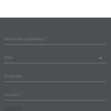
Nombres y Apellidos *
País
Empresa
Correo *