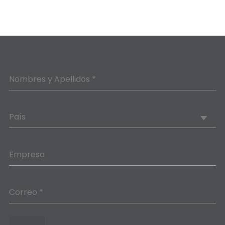
Nombres y Apellidos *
País
Empresa
Correo *