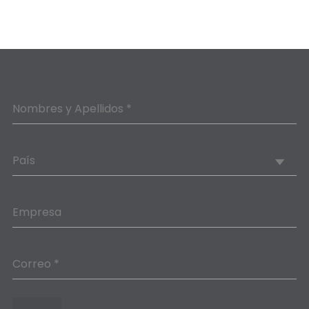
Nombres y Apellidos *
País
Empresa
Correo *