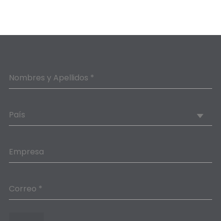
Nombres y Apellidos *
País
Empresa
Correo *