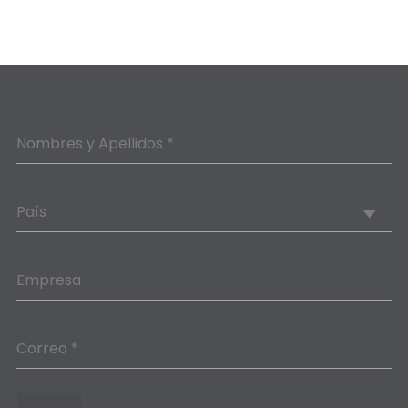
Nombres y Apellidos *
País
Empresa
Correo *