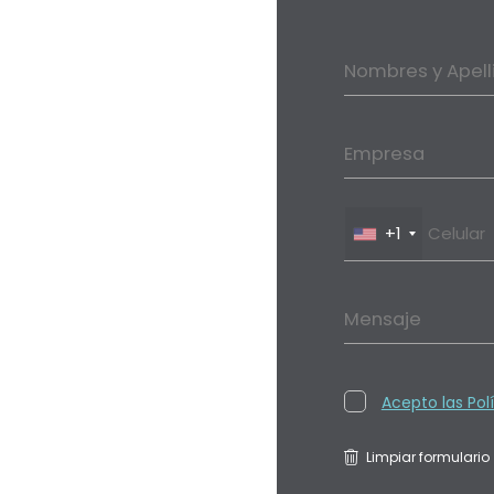
Nombres y Apell
Empresa
+1
Mensaje
Acepto las Pol
Limpiar formulario