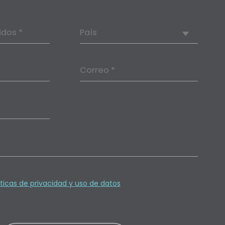
idos *
País
Correo *
íticas de privacidad y uso de datos